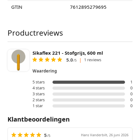
GTIN
7612895279695
Productreviews
Sikaflex 221 - Stofgrijs, 600 ml
5.0
|
1 reviews
/5
Waardering
5 stars
1
4 stars
0
3 stars
0
2 stars
0
1 star
0
Klantbeoordelingen
5
Hans Vanderbilt,
26 juni 2026
/5