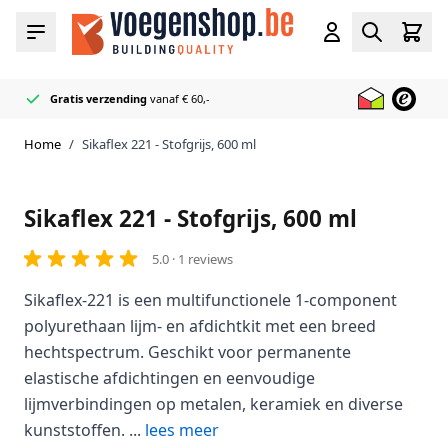
Ga naar de inhoud
Cart
Menu
Account
Zoeken
Gratis verzending
vanaf € 60,-
Officieel Mapei
50+ Voeg & Kit kleuren
Bliksemsnel geleverd
Reseller
op voorraad
Home
/
Sikaflex 221 - Stofgrijs, 600 ml
Sikaflex 221 - Stofgrijs, 600 ml
5.0 · 1 reviews
Sikaflex-221 is een multifunctionele 1-component
polyurethaan lijm- en afdichtkit met een breed
hechtspectrum. Geschikt voor permanente
elastische afdichtingen en eenvoudige
lijmverbindingen op metalen, keramiek en diverse
kunststoffen. ...
lees meer