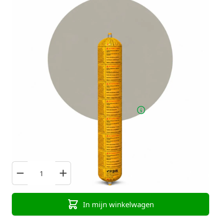
€ 18,99
Excl. BTW
In voorraad : 20 Stuks
Voor 23:59 besteld, maandag verzonden!
Bekijk hier alle varianten
van Sikaflex 221
In mijn winkelwagen