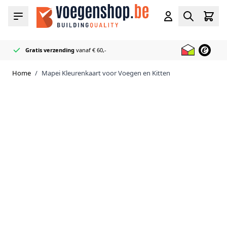
Ga naar de inhoud
Cart
Menu
Account
Zoeken
Gratis verzending
vanaf € 60,-
Officieel Mapei
50+ Voeg & Kit kleuren
Bliksemsnel geleverd
Reseller
op voorraad
Home
/
Mapei Kleurenkaart voor Voegen en Kitten