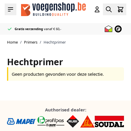
Ga naar de inhoud
Cart
Menu
Account
Zoeken
Gratis verzending
vanaf € 60,-
Officieel Mapei
50+ Voeg & Kit kleuren
Bliksemsnel geleverd
Reseller
op voorraad
Home
/
Primers
/
Hechtprimer
Hechtprimer
Geen producten gevonden voor deze selectie.
Authorised dealer: