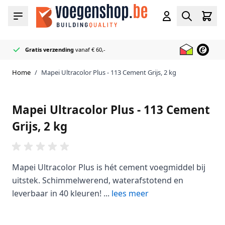
Ga naar de inhoud
Cart
Menu
Account
Zoeken
Gratis verzending
vanaf € 60,-
Officieel Mapei
50+ Voeg & Kit kleuren
Bliksemsnel geleverd
Reseller
op voorraad
Home
/
Mapei Ultracolor Plus - 113 Cement Grijs, 2 kg
Mapei Ultracolor Plus - 113 Cement
Grijs, 2 kg
Mapei Ultracolor Plus is hét cement voegmiddel bij
uitstek. Schimmelwerend, waterafstotend en
leverbaar in 40 kleuren! ...
lees meer