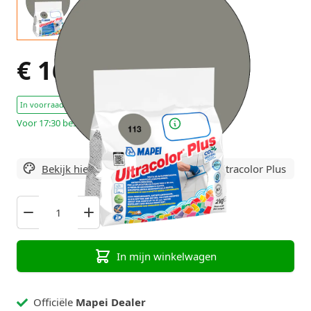
€ 16,95
Excl. BTW
In voorraad : 9 Stuks
Voor 17:30 besteld, morgen in huis!
Bekijk hier alle varianten
van Mapei Ultracolor Plus
In mijn winkelwagen
Officiële
Mapei Dealer