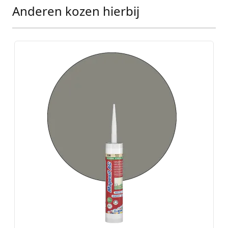
Anderen kozen hierbij
Press to skip carousel