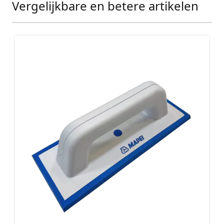
Vergelijkbare en betere artikelen
Press to skip carousel