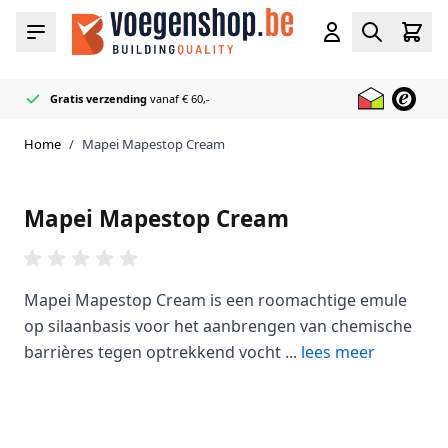
Ga naar de inhoud
Cart
Menu
Account
Zoeken
Gratis verzending
vanaf € 60,-
Officieel Mapei
50+ Voeg & Kit kleuren
Bliksemsnel geleverd
Reseller
op voorraad
Home
/
Mapei Mapestop Cream
Mapei Mapestop Cream
Mapei Mapestop Cream is een roomachtige emule
op silaanbasis voor het aanbrengen van chemische
barrières tegen optrekkend vocht ...
lees meer