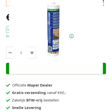
€ 19,19
Excl. BTW
In voorraad : 10 Stuks
Voor 23:59 besteld, maandag verzonden!
In mijn winkelwagen
Officiële
Mapei Dealer
Gratis verzending
vanaf €60,-
Zakelijk
BTW-vrij
bestellen
Snelle Levering