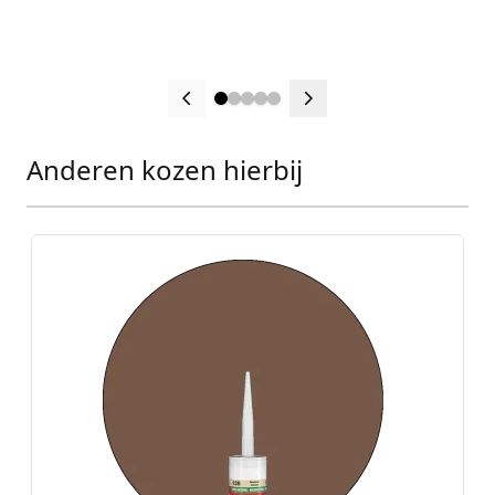
Anderen kozen hierbij
Press to skip carousel