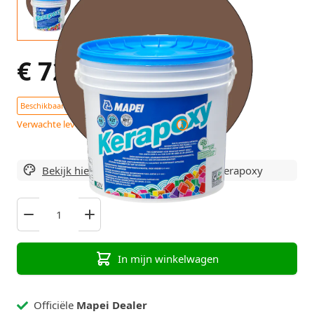
€ 72,45
Excl. BTW
Beschikbaar : 35+ Stuks
Verwachte levertijd 9 - 12 werkdagen
Bekijk hier alle varianten
van Mapei Kerapoxy
In mijn winkelwagen
Officiële
Mapei Dealer