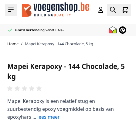
Ga naar de inhoud
Cart
Menu
Account
Zoeken
Gratis verzending
vanaf € 60,-
Officieel Mapei
50+ Voeg & Kit kleuren
Bliksemsnel geleverd
Reseller
op voorraad
Home
/
Mapei Kerapoxy - 144 Chocolade, 5 kg
Mapei Kerapoxy - 144 Chocolade, 5
kg
Mapei Kerapoxy is een relatief stug en
zuurbestendig epoxy voegmiddel op basis van
epoxyhars ...
lees meer